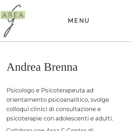
Area
G
MENU
Skip
Skip
Skip
Skip
Andrea Brenna
to
to
to
to
primary
main
primary
footer
Psicologo e Psicoterapeuta ad
navigation
content
sidebar
orientamento psicoanalitico, svolge
colloqui clinici di consultazione e
psicoterapie con adolescenti e adulti.
Collabora con Area G Centro di