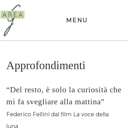
Area
G
MENU
Skip
Skip
Skip
Skip
Approfondimenti
to
to
to
to
primary
main
primary
footer
“Del resto, è solo la curiosità che
navigation
content
sidebar
mi fa svegliare alla mattina”
Federico Fellini dal film La voce della
luna