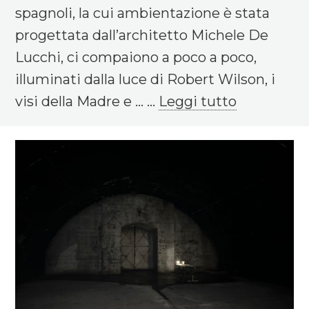
spagnoli, la cui ambientazione è stata
progettata dall’architetto Michele De
Lucchi, ci compaiono a poco a poco,
illuminati dalla luce di Robert Wilson, i
visi della Madre e ... ...
Leggi tutto