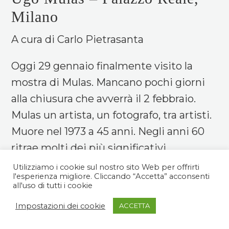
Milano
A cura di Carlo Pietrasanta
Oggi 29 gennaio finalmente visito la
mostra di Mulas. Mancano pochi giorni
alla chiusura che avverrà il 2 febbraio.
Mulas un artista, un fotografo, tra artisti.
Muore nel 1973 a 45 anni. Negli anni 60
ritrae molti dei più significativi
esponenti italiani e internazionali del
Utilizziamo i cookie sul nostro sito Web per offrirti
l'esperienza migliore. Cliccando “Accetta” acconsenti
mondo dell’art... ...
Leggi tutto
all'uso di tutti i cookie
Impostazioni dei cookie
ACCETTA