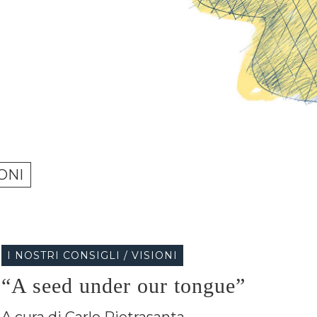
I NOSTRI CONSIGLI / VISIONI
“A seed under our tongue”
A cura di Carlo Pietrasanta