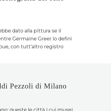
bbe dato alla pittura se il
entre Germaine Greer lo definì
ue, con tutt’altro registro
ldi Pezzoli di Milano
o: queste le città i cui musei