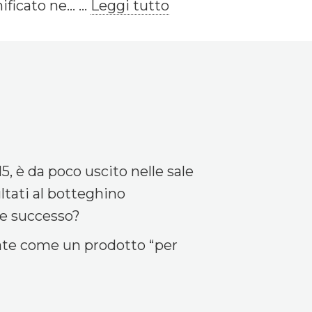
icato ne... ...
Leggi tutto
5, è da poco uscito nelle sale
ltati al botteghino
me successo?
ate come un prodotto “per