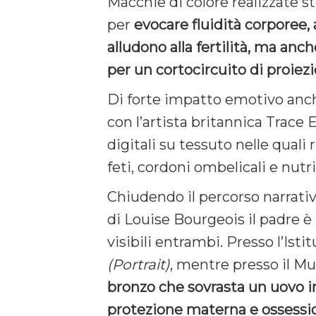
Macchie di colore realizzate s
per
evocare fluidità corporee,
alludono alla fertilità, ma anc
per un cortocircuito di proiezi
Di forte impatto emotivo anche
con l’artista britannica Trace 
digitali su tessuto nelle quali r
feti, cordoni ombelicali e nut
Chiudendo il percorso narrativo
di Louise Bourgeois il padre è 
visibili entrambi. Presso l’Is
(Portrait)
, mentre presso il 
bronzo che sovrasta un uovo 
protezione materna e ossession