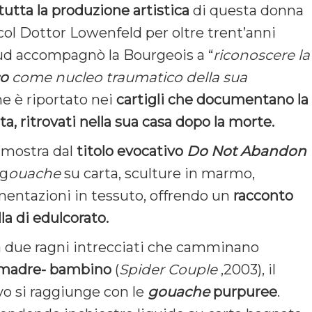
tutta la produzione artistica
di questa donna
 col Dottor Lowenfeld per oltre trent’anni
eud accompagnò la Bourgeois a “
riconoscere la
co
come nucleo traumatico della sua
me è riportato nei
cartigli che documentano la
ta, ritrovati nella sua casa dopo la morte.
 mostra dal
titolo evocativo
Do Not Abandon
 g
ouache
su carta, sculture in marmo,
imentazioni in tessuto, offrendo un
racconto
la di edulcorato.
ta due ragni intrecciati che camminano
 madre- bambino
(
Spider Couple
,2003), il
o si raggiunge con le
gouache
purpuree
.