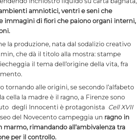
tendendo inchiostro liquido su carta bagnata,
 ambienti amniotici, ventri e seni che
he immagini di fiori che paiono organi interni,
oni.
 la produzione, nata dal sodalizio creativo
Emin, che dà il titolo alla mostra: stampe
iecheggia il tema dell’origine della vita, fra
rimento.
 tornando alle origini, se secondo l’alfabeto
la cella la madre è il ragno, a Firenze sono
tituto degli Innocenti è protagonista
Cell XVII
Museo del Novecento campeggia un
ragno in
in marmo, rimandando all’ambivalenza tra
e per il controllo.