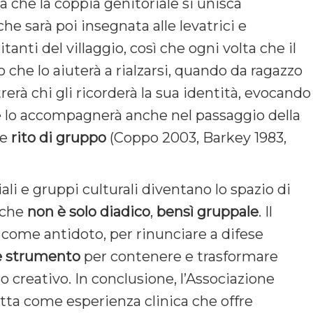
a che la coppia genitoriale si unisca
 che sarà poi insegnata alle levatrici e
anti del villaggio, così che ogni volta che il
 che lo aiuterà a rialzarsi, quando da ragazzo
rerà chi gli ricorderà la sua identità, evocando
e lo accompagnerà anche nel passaggio della
me
rito
di
gruppo
(Coppo 2003, Barkey 1983,
ali e gruppi culturali diventano lo spazio di
che
non
è
solo
diadico
,
bensì
gruppale
. Il
 come antidoto, per rinunciare a difese
e
strumento
per contenere e trasformare
o creativo. In conclusione, l’Associazione
tta come esperienza clinica che offre