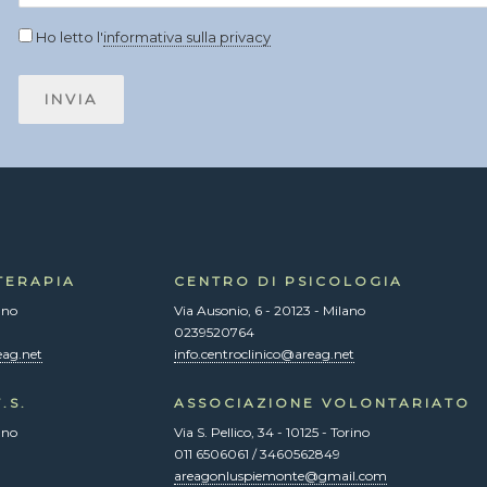
Ho letto l'
informativa sulla privacy
TERAPIA
CENTRO DI PSICOLOGIA
ano
Via Ausonio, 6 - 20123 - Milano
0239520764
eag.net
info.centroclinico@areag.net
.S.
ASSOCIAZIONE VOLONTARIATO
ano
Via S. Pellico, 34 - 10125 - Torino
011 6506061 / 3460562849
areagonluspiemonte@gmail.com