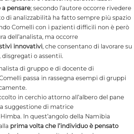
e
a pensare
; secondo l’autore occorre rivedere
tto di analizzabilità ha fatto sempre più spazio
ndo Comelli con i pazienti difficili non è però
ra dell’analista, ma occorre
tivi innovativi
, che consentano di lavorare su
 disgregati o assentii.
nalista di gruppo e di docente di
 Comelli passa in rassegna esempi di gruppi
gicamente.
colto in cerchio attorno all’albero del pane
lla suggestione di matrice
ù Himba. In quest’angolo della Namibia
alla
prima
volta
che
l’individuo
è
pensato