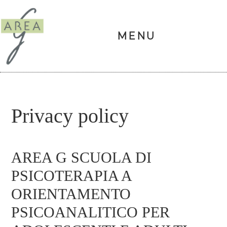
Area
G
MENU
Skip
Skip
Skip
Skip
Privacy policy
to
to
to
to
primary
main
primary
footer
AREA G SCUOLA DI
navigation
content
sidebar
PSICOTERAPIA A
ORIENTAMENTO
PSICOANALITICO PER