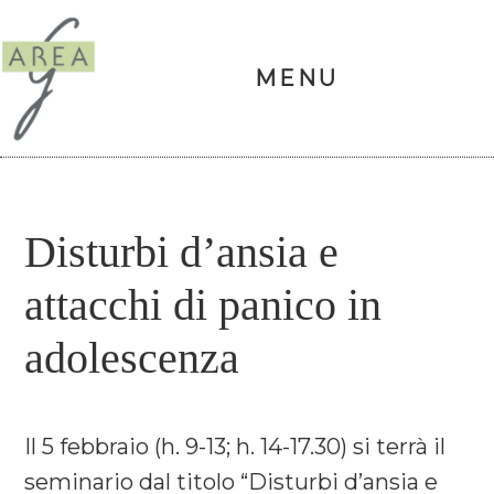
Area
G
MENU
Skip
Skip
Skip
Skip
Disturbi d’ansia e
to
to
to
to
attacchi di panico in
primary
main
primary
footer
navigation
content
sidebar
adolescenza
Il 5 febbraio (h. 9-13; h. 14-17.30) si terrà il
seminario dal titolo “Disturbi d’ansia e