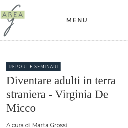
Area
G
MENU
Skip
Skip
Skip
Skip
REPORT E SEMINARI
to
to
to
to
Diventare adulti in terra
primary
main
primary
footer
navigation
content
sidebar
straniera - Virginia De
Micco
A cura di Marta Grossi